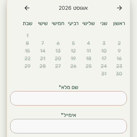
אוגוסט 2026
ן
שני
שלישי
רביעי
חמישי
שישי
שבת
1
8
7
6
5
4
3
15
14
13
12
11
10
22
21
20
19
18
17
29
28
27
26
25
24
31
שם מלא
*
אימייל
*