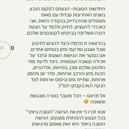
החדשות הטובות- הגעתם למקום הנכון.
בשנים האחרונות עבדתי עם מאות
מטופלים שהיו בדיוק בנקודה הזאת. אני
כאן כדי להעצים, לחזק וללמד על הצעת
הזנה משלימה בביטחון לקטנטנים שלכם.
בהרצאה זו תלמדו כיצד להגיש לתינוק
המלאי
₪
99.00
אוכל אצבע ומרקמי מזון בטוחים אחרים.
אזל
אנו נסקור את הגישות השונות ונדבר על
אכילה קשובה ועצמאית. כיצד לדעת מתי
התינוק שלכם מוכן, בטיחות, אלרגניים,
הכנת מזון והרכב ארוחות, סדר יום ותזמון
ארוחות, שתיית מים וביסוס ארוחות לצד
הנקה ו/או בקבוקי תמ"ל.
אל תדאגו – הכל מועבר בצורה מונגשת
ופשוטה
אנא זכרו כי אין את הגישה "הטובה ביותר"
בכל הנוגע להתחלת מוצקים. הגישה
הטובה ביותר היא זאת שאתם מרגישים