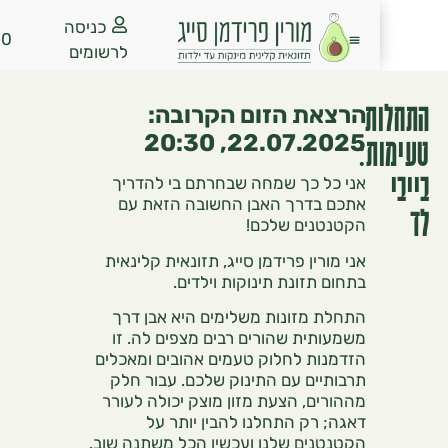
כניסה
₪
0.00
לרשומים
ת
הרצאת הזום הקרובה:
22.07.2025, 20:30
ת:
אני כל כך שמחה שבחרתם בי להדריך
אתכם בדרך האבן החשובה הזאת עם
הקטנטנים שלכם!
אני מורין פרידמן סייג, תזונאית קלינאית
בתחום תזונת תינוקות וילדים.
התחלת מזונות משלימים היא אבן דרך
משמעותית שהורים רבים מצפים לה. זו
הזדמנות לחלוק טעמים אהובים ומאכלים
תרבותיים עם התינוק שלכם. עבור חלק
מההורים, הצעת מזון מוצק יכולה לעורר
דאגה; רק התחלנו להבין יותר על
הקטנטנים שלנו ועכשיו הכל משתנה שוב.