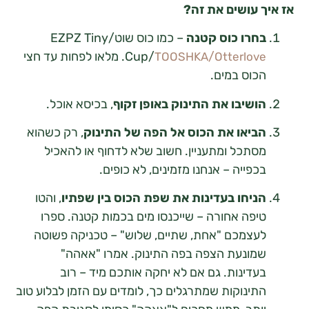
 עושים את זה?
חרו כוס קטנה
– כמו כוס שוט/EZPZ Tiny
/
Cup/
. מלאו לפחות עד חצי
TOOSHKA
Otterlov
כוס במים.
ושיבו את התינוק באופן זקוף
, בכיסא אוכל.
ביאו את הכוס אל הפה של התינוק
, רק כשהוא
סתכל ומתעניין. חשוב שלא לדחוף או להאכיל
כפייה – אנחנו מזמינים, לא כופים.
ניחו בעדינות את שפת הכוס בין שפתיו
, והטו
יפה אחורה – שייכנסו מים בכמות קטנה. ספרו
עצמכם "אחת, שתיים, שלוש" – טכניקה פשוטה
מונעת הצפה בפה התינוק. אמרו "אאהה"
עדינות. גם אם לא יחקה אותכם מיד – רוב
תינוקות שמתרגלים כך, לומדים עם הזמן לבלוע טוב