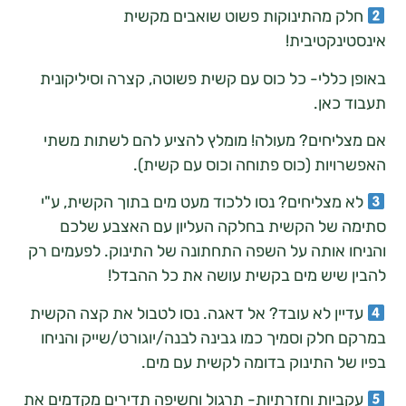
 מהתינוקות פשוט שואבים מקשית
נקטיבית!
כללי- כל כוס עם קשית פשוטה, קצרה וסיליקונית
כאן.
יחים? מעולה! מומלץ להציע להם לשתות משתי
יות (כוס פתוחה וכוס עם קשית).
צליחים? נסו ללכוד מעט מים בתוך הקשית, ע"י
של הקשית בחלקה העליון עם האצבע שלכם
 אותה על השפה התחתונה של התינוק. לפעמים רק
שיש מים בקשית עושה את כל ההבדל!
ן לא עובד? אל דאגה. נסו לטבול את קצה הקשית
חלק וסמיך כמו גבינה לבנה/יוגורט/שייק והניחו
ל התינוק בדומה לקשית עם מים.
ות וחזרתיות- תרגול וחשיפה תדירים מקדמים את