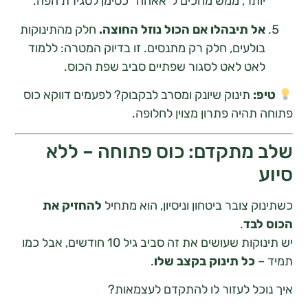
ותר, ממש מחכים ל"אאהה" כסימן לסגירת הפה.
ל תיבהלו אם הכול נוזל החוצה.
חלק מהתינוקות
ולעים, חלק רק מתנסים. זו בדיוק המטרה: ללמוד
אט לאט לסגור שפתיים סביב שפת הכוס.
:
תינוק שיונק ומסרב לבקבוק? לפעמים דווקא כוס
תהיה פתרון מצוין לחלופה.
מתקדם: כוס פתוחה – ללא
 צובר ביטחון וניסיון, הוא מתחיל
להחזיק את
בד
.
יש תינוקות שעושים את זה סביב גיל 10 חודשים, אבל כמו
–
כל תינוק בקצב שלו
.
כל לעזור לו להתקדם לעצמאות?