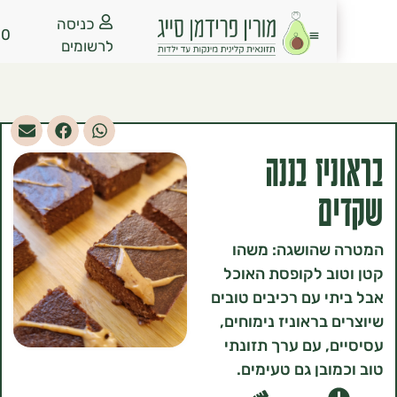
כניסה
₪
0.00
לרשומים
יז בננה
ם
שהושגה: משהו
ב לקופסת האוכל
י עם רכיבים טובים
 בראוניז נימוחים,
, עם ערך תזונתי
ובן גם טעימים.