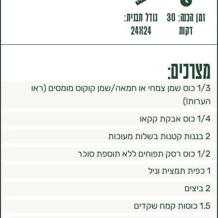
זמן הכנה: 30
גודל תבנית:
ת
24X24
ם:
כוס שמן צמחי או חמאה/שמן קוקוס מומסים (ראו