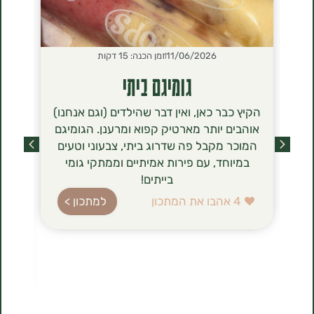
11/06/2026
זמן הכנה: 15 דקות
2026
גומיגם ביתי
סירנ
הקיץ כבר כאן, ואין דבר שהילדים (וגם אנחנו)
הסירניקי- 
אוהבים יותר מארטיק קפוא ומרענן. הגומיגם
שכבשו לאחר
המוכר מקבל פה שדרוג ביתי, צבעוני וטעים
מסתם טרנד ט
במיוחד, עם פירות אמיתיים וממתקי גומי
הגבינה (טבו
בייתים!
ברשימת רכיב
עשירה בחלב
4
אהבו את המתכון
למתכון >
בהשוואה לג
הלביבות ה
להכנה, 
1
אהבו את