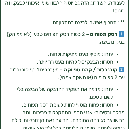
השדרוג הזה גם יוסיף חלבון ושומן איכותי לבצק, וזה
יף אפשרי לביצה במתכון זה:
 תפוחים
– 2 כפות רסק תפוחים טבעי (לא ממותק)
יצה.
רון: מוסיף מעט מתיקות ולחות.
רון: הבצק יכול להיות מעט רך יותר.
פלור / קמח טפיוקה
– מערבבים 1 כף קורנפלור
רון: מדמה את תפקיד ההדבקה של הביצה בלי
נות טעם.
רון: פחות מוסיף לחות לעומת רסק תפוחים.
טיחות: אזני ההמן המתקבלות פריכות יותר
 לגירסה המוכרת. יחד עם זאת הן דורשות יכולת
לעיסה. מיומנות הלעיסה בכל ילד היא אישית,