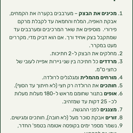
ינים את הבצק
– מערבבים בקערה את הקמחים,
קת האפיה, המלח והחמאה עד לקבלת מרקם
רורי. מוסיפים את שאר המרכיבים ומערבבים עד
תקבל בצק אחיד ורך. אם הוא דביק מדי, מקררים
ט במקרר.
קים את הבצק ל-2 חתיכות.
דדים
כל חתיכה בין שני ניירות אפייה לעובי של
צי ס"מ.
רחים מהמלית
ומגלגלים לרולדה.
תכים
את הרולדה רק חצי (לא חיתוך עד הסוף).
פים
בתנור שחומם מראש ל-180 מעלות מעלות
ות עד שמזהיב.
ננים
לפני ההגשה.
רים
אבקת סוכר מעל (לא חובה), חותכים ומגישים.
מר מספר ימים בקופסה אטומה בטמפ' החדר,