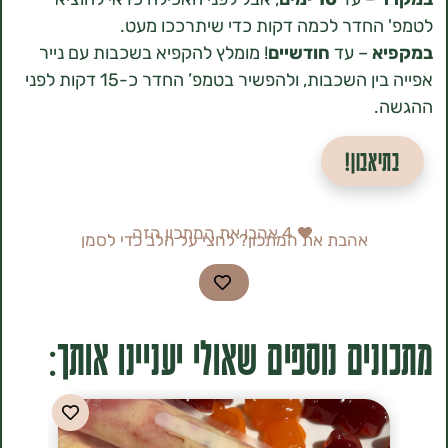
חדר לכמה דקות כדי שיתרככו מעט.
– עד
חודשיים
! מומלץ להקפיא בשכבות עם נייר
אפייה בין השכבות, ולהפשיר בטמפ’ החדר כ-15 דקות לפני
אבון!
4
אהבו את המתכון הזה
אהבת את המתכון? לחצי על הלב כדי לסמן
ים נוספים שאולי יעניינו אותך: