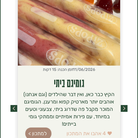
11/06/2026
זמן הכנה: 15 דקות
2026
גומיגם ביתי
סירנ
הקיץ כבר כאן, ואין דבר שהילדים (וגם אנחנו)
הסירניקי- 
אוהבים יותר מארטיק קפוא ומרענן. הגומיגם
שכבשו לאחר
המוכר מקבל פה שדרוג ביתי, צבעוני וטעים
מסתם טרנד ט
במיוחד, עם פירות אמיתיים וממתקי גומי
הגבינה (טבו
בייתים!
ברשימת רכיב
עשירה בחלב
4
אהבו את המתכון
למתכון >