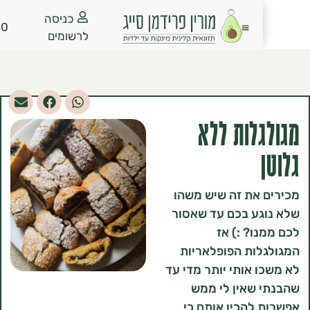
כניסה
₪
0.00
לרשומים
לות ללא
את זה שיש משהו
גע בכם עד שאסור
ו? :) אז
ות הפופלאריות
 אותי יותר מדי עד
שאין לי ממש
להכין אותם כי