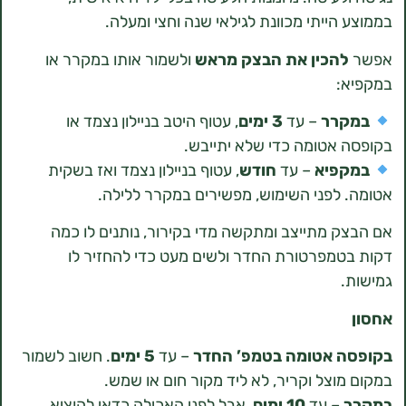
הייתי מכוונת לגילאי שנה וחצי ומעלה.
הכין את הבצק מראש
ולשמור אותו במקרר או
:
רר
– עד
3 ימים
, עטוף היטב בניילון נצמד או
אטומה כדי שלא יתייבש.
פיא
– עד
חודש
, עטוף בניילון נצמד ואז בשקית
לפני השימוש, מפשירים במקרר ללילה.
 מתייצב ומתקשה מדי בקירור, נותנים לו כמה
מפרטורת החדר ולשים מעט כדי להחזיר לו
 אטומה בטמפ’ החדר
– עד
5 ימים
. חשוב לשמור
וצל וקריר, לא ליד מקור חום או שמש.
– עד
10 ימים
, אבל לפני האכילה כדאי להוציא