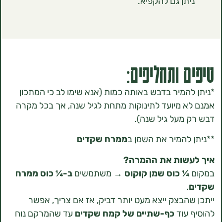
תן גם להקפיא.
 ותחליפים:
המיר בדבש באותה כמות (אנא שימו לב כי המתכון
 מיועד לתינוקות מתחת לגיל שנה, אך בכל מקרה
מעל גיל שנה).
להמיר את השמן ב
ממרח שקדים
שות את ההמרה?
 כוס שמן קוקוס
→ משתמשים
ב-¼ כוס ממרח
הבצק ייצא מעט יותר דביק, אז אם צריך, אפשר
עוד
כף-שתיים של קמח שקדים
עד שהמרקם נוח