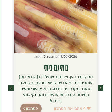
11/06/2026
זמן הכנה: 15 דקות
2026
גומיגם ביתי
סירנ
הקיץ כבר כאן, ואין דבר שהילדים (וגם אנחנו)
הסירניקי- 
אוהבים יותר מארטיק קפוא ומרענן. הגומיגם
שכבשו לאחר
המוכר מקבל פה שדרוג ביתי, צבעוני וטעים
מסתם טרנד ט
במיוחד, עם פירות אמיתיים וממתקי גומי
הגבינה (טבו
בייתים!
ברשימת רכיב
עשירה בחלב
4
אהבו את המתכון
למתכון >