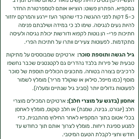
 הפתרון פשוט: הוציאו אותם לטמפרטורת החדר
דקות לפני ההגשה כדי שהקור העז יירגע והמרקם יחזור
עים לנגיסה. שימו לב כי במידה ושילבתם פנימה
פרי- הן נוטות לקפוא ודורשות יכולת נגיסה ולעיסה
. לפעוטות צעירים וותרו על חתיכות הפרי.
ה ותוספת סוכר:
ארטיקים שמבוססים על מתיקות
ל פירות בלבד נהדרים גם לקטנטנים שכבר נחשפו
 בצורה בטוחה. מתכונים הכוללים תוספת של סוכר
מו מייפל, סילאן או שוקולד מריר) מומלץ לשמור
גדולים יותר (סביב גיל שנתיים ומעלה).
בדגש על מוצרי חלב):
ארטיקים המכילים מוצרי
גורט, גבינה, שמנת) או חלב קוקוס, מומלץ לאחסן
ום בתוך המקפיא לאחר החילוץ מהתבנית, כדי
פיגת ריחות. מומלץ לצרוך אותם תוך כחודש עד
צי לקבלת הטעם המיטבי.