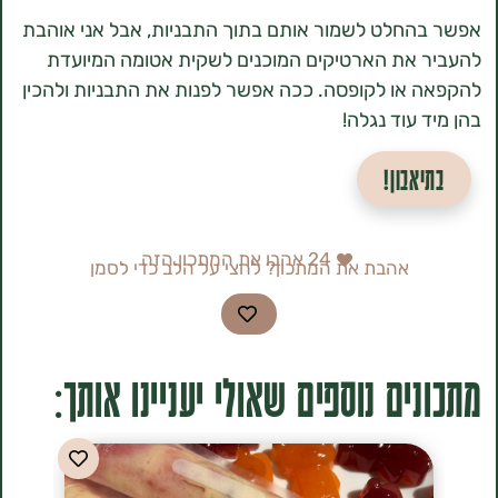
חלט לשמור אותם בתוך התבניות, אבל אני אוהבת
את הארטיקים המוכנים לשקית אטומה המיועדת
או לקופסה. ככה אפשר לפנות את התבניות ולהכין
עוד נגלה!
אבון!
24
אהבו את המתכון הזה
אהבת את המתכון? לחצי על הלב כדי לסמן
ים נוספים שאולי יעניינו אותך: