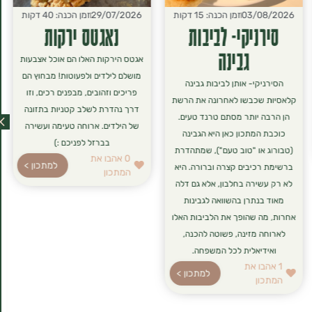
03/08/2026
זמן הכנה: 15 דקות
29/07/2026
זמן הכנה: 40 דקות
סירניקי- לביבות
נאגטס ירקות
גבינה
אגטס הירקות האלו הם אוכל אצבעות
מושלם לילדים ולפעוטות! מבחוץ הם
הסירניקי- אותן לביבות גבינה
פריכים וזהובים, מבפנים רכים, וזו
קלאסיות שכבשו לאחרונה את הרשת
דרך נהדרת לשלב קטניות בתזונה
הן הרבה יותר מסתם טרנד טעים.
של הילדים. ארוחה טעימה ועשירה
כוכבת המתכון כאן היא הגבינה
בברזל לפניכם :)
(טבורוג או "טוב טעם"), שמתהדרת
0
אהבו את
למתכון >
ברשימת רכיבים קצרה וברורה. היא
המתכון
לא רק עשירה בחלבון, אלא גם דלה
מאוד בנתרן בהשוואה לגבינות
אחרות, מה שהופך את הלביבות האלו
לארוחה מזינה, פשוטה להכנה,
ואידיאלית לכל המשפחה.
1
אהבו את
למתכון >
המתכון