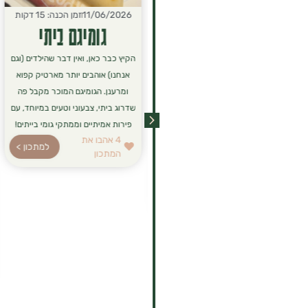
15/06/2026
זמן הכנה: 10 דקות
11/06/2026
זמן הכנה: 15 דקות
פנקייק "שאריות"
גומיגם ביתי
לפעמים נשארות בצלחת שאריות
הקיץ כבר כאן, ואין דבר שהילדים (וגם
מארוחת הבוקר או פירות שקצת
אנחנו) אוהבים יותר מארטיק קפוא
עייפים מדי בקערה, ויש כאן הזדמנות
ומרענן. הגומיגם המוכר מקבל פה
מושלמת ליצור ארוחה חדשה!
שדרוג ביתי, צבעוני וטעים במיוחד, עם
הנוסחה הזו היא לא רק דרך חכמה
פירות אמיתיים וממתקי גומי בייתים!
4
אהבו את
למנוע זריקת מזון, אלא גם פתרון
למתכון >
המתכון
לארוחת בוקר או ערב סופר-מזינה,
רכה ומושלמת לכל המשפחה.
4
אהבו את
למתכון >
המתכון