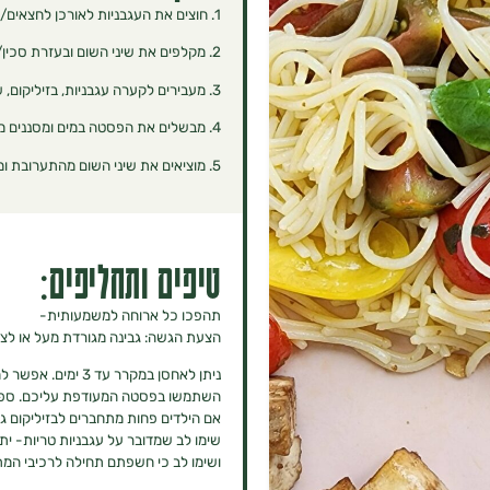
1. חוצים את העגבניות לאורכן לחצאים/רבעים.
2. ‏מקלפים את שיני השום ובעזרת סכין/כף היד מועכים אותם מעט.
3. ‏מעבירים לקערה עגבניות, בזיליקום, שום, שמן זית, תבלינים ומערבבים.
4. ‏מבשלים את הפסטה במים ומסננים מנוזלים.
5. ‏מוציאים את שיני השום מהתערובת ומערבבים את הפסטה פנימה.
טיפים ותחליפים:
תהפכו כל ארוחה למשמעותית-
הצעת הגשה: גבינה מגורדת מעל או לצד מ
ניתן לאחסן במקרר עד 3 ימים. אפשר לחמם שוב לפני ההגשה.
השתמשו בפסטה המעודפת עליכם. ספגטי
אם הילדים פחות מתחברים לבזיליקום גם
שימו לב שמדובר על עגבניות טריות- י
ושימו לב כי חשפתם תחילה לרכיבי המת