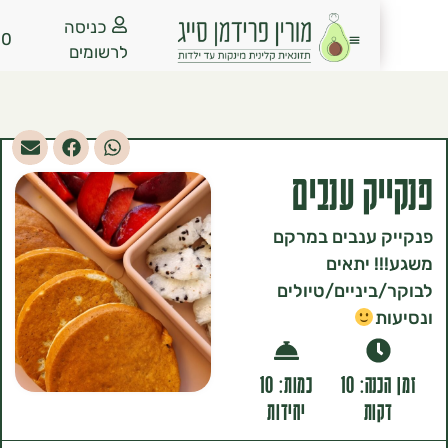
כניסה
₪
0.00
לרשומים
ק ענבים
 ענבים במרקם
 יתאים
יניים/טיולים
זמן הכנה: 10
כמות: 10
ות
יחידות