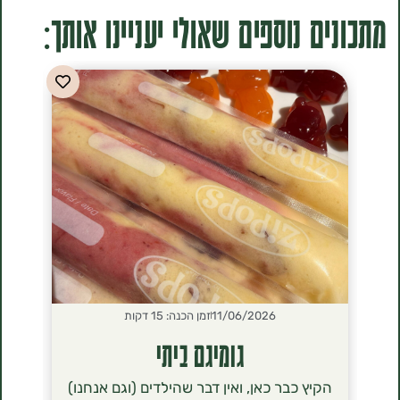
ים נוספים שאולי יעניינו אותך:
11/06/2026
זמן הכנה: 15 דקות
2026
גומיגם ביתי
סירנ
הקיץ כבר כאן, ואין דבר שהילדים (וגם אנחנו)
הסירניקי- 