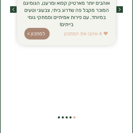
אוהבים יותר מארטיק קפוא ומרענן. הגומיגם
שכבשו לאחר
המוכר מקבל פה שדרוג ביתי, צבעוני וטעים
מסתם טרנד ט
במיוחד, עם פירות אמיתיים וממתקי גומי
הגבינה (טבו
בייתים!
ברשימת רכיב
עשירה בחלב
4
אהבו את המתכון
למתכון >
בהשוואה לג
הלביבות ה
להכנה, 
1
אהבו את