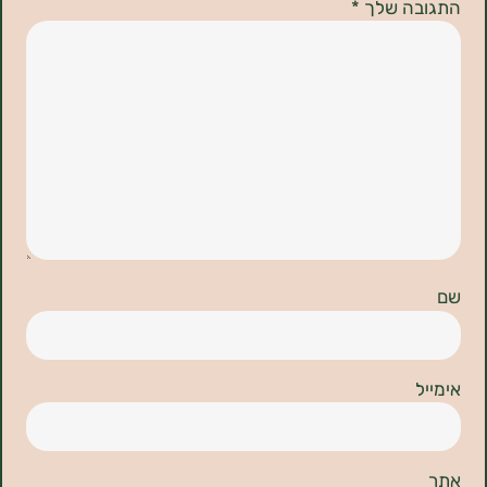
ה שלך
*