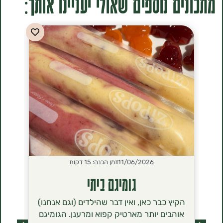
ים נוספים שאולי יעניינו אותך:
11/06/2026
זמן הכנה: 15 דקות
2026
גומיגם ביתי
סירנ
הקיץ כבר כאן, ואין דבר שהילדים (וגם אנחנו)
הסירניקי- 
אוהבים יותר מארטיק קפוא ומרענן. הגומיגם
שכבשו לאחר