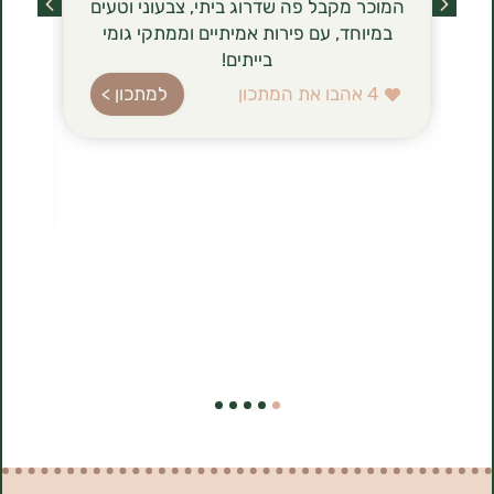
המוכר מקבל פה שדרוג ביתי, צבעוני וטעים
מסתם טרנד ט
במיוחד, עם פירות אמיתיים וממתקי גומי
הגבינה (טבו
בייתים!
ברשימת רכיב
עשירה בחלב
4
אהבו את המתכון
למתכון >
בהשוואה לג
הלביבות ה
להכנה, 
1
אהבו את