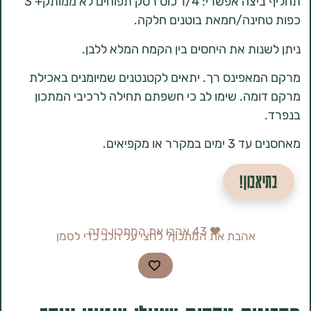
תחליף ביצה אפשרי: 1/4 כוס רסק תפוחים לא ממותק+ 3
ינה/חמאת בוטנים חלקה.
נות את היחסים בין הקמח המלא ללבן.
אפינס רך. יתאים לקטנטנים שמיומנים באכילת
מה. שימו לב כי חשפתם תחילה לרכיבי המתכון
קרר או מקפיאים.
אבון!
43
אהבו את המתכון הזה
אהבת את המתכון? לחצי על הלב כדי לסמן