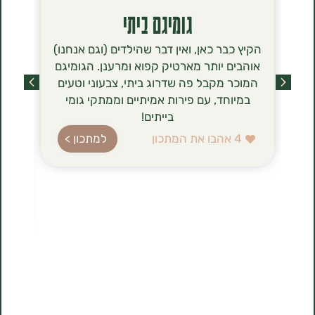
גומיגם ביתי
סירנ
הקיץ כבר כאן, ואין דבר שהילדים (וגם אנחנו)
הסירניקי- 
אוהבים יותר מארטיק קפוא ומרענן. הגומיגם
שכבשו לאחר
המוכר מקבל פה שדרוג ביתי, צבעוני וטעים
מסתם טרנד ט
במיוחד, עם פירות אמיתיים וממתקי גומי
הגבינה (טבו
בייתים!
ברשימת רכיב
עשירה בחלב
4
אהבו את המתכון
למתכון >
בהשוואה לג
הלביבות ה
להכנה, 
1
אהבו את