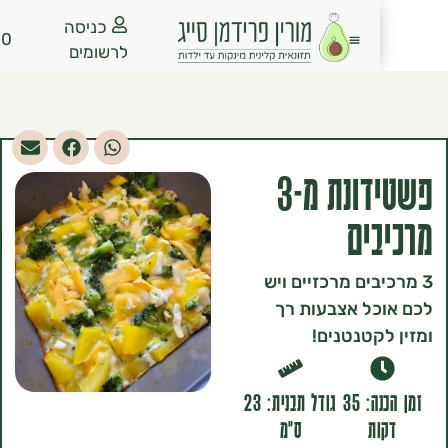
כניסה
₪
0.00
לרשומים
פשטידונת מ-3
ים
בים מרכזיים ויש
ל אצבעות רך
קטנטנים!
זמן הכנה: 35
גודל תבנית: 23
ת
ס"מ