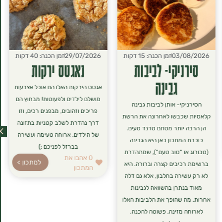
03/08/2026
זמן הכנה: 15 דקות
29/07/2026
זמן הכנה: 40 דקות
סירניקי- לביבות
נאגטס ירקות
גבינה
אגטס הירקות האלו הם אוכל אצבעות
מושלם לילדים ולפעוטות! מבחוץ הם
הסירניקי- אותן לביבות גבינה
פריכים וזהובים, מבפנים רכים, וזו
קלאסיות שכבשו לאחרונה את הרשת
דרך נהדרת לשלב קטניות בתזונה
הן הרבה יותר מסתם טרנד טעים.
של הילדים. ארוחה טעימה ועשירה
כוכבת המתכון כאן היא הגבינה
בברזל לפניכם :)
(טבורוג או "טוב טעם"), שמתהדרת
0
אהבו את
למתכון >
ברשימת רכיבים קצרה וברורה. היא
המתכון
לא רק עשירה בחלבון, אלא גם דלה
מאוד בנתרן בהשוואה לגבינות
אחרות, מה שהופך את הלביבות האלו
לארוחה מזינה, פשוטה להכנה,