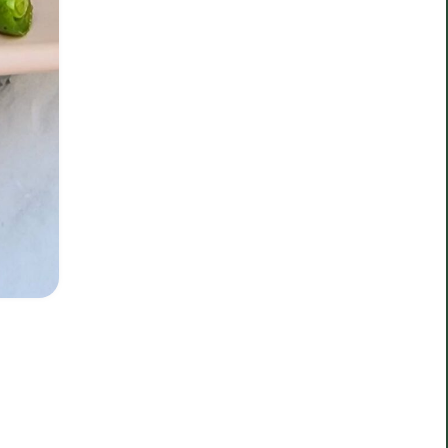
17/06/2026
זמן הכנה: 10 דקות
רעיונות לסמודי ביתי
לקטנטנים
טיסה עם ילדים דורשת תכנון, אז
לקראת הטיול הקרוב שלנו ידעתי
שאני הולכת להשתמש באחד המזונות
הבטוחים עבור הבנות שלי כבסיס
לארוחה קטנה, מזינה, טעימה
שסוגרת פינה: סמודי ביתי על בסיס
יוגורט. אפשר להיות יצירתיים ולשלב
פה כמעט כל פרי או ירק שאוהבים!
2
אהבו את
למתכון >
המתכון