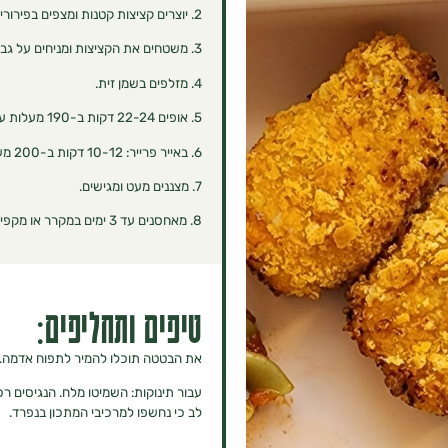
2. יוצרים קציצות קטנות ומצפים בפירורים.
3. משטחים את הקציצות ומניחים על גבי תבנית שמרופדת בנייר אפיה.
4. מזלפים בשמן זית.
5. אופים 22-24 דקות ב-190 מעלות עד הזהבה ובישול מלא.
6. באייר פרייר: 10-12 דקות ב-200 מעלות.
7. מצננים מעט ומגישים.
8. מאחסנים עד 3 ימים במקרר או מקפיאים. מחממים מחדש בתנור/אייר פרייר/מיקרוגל עד שהנגיסים מעלים אדים.
טיפים ותחליפים:
את הבטטה תוכלו להמיר לתפוח אדמה.
עבור תינוקות: השמיטו מלח. הנגיסים רכ
לב כי נחשפו למרכיבי המתכון בנפרד.