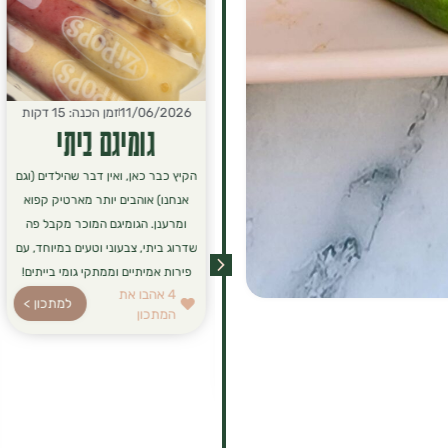
15/06/2026
זמן הכנה: 10 דקות
11/06/2026
זמן הכנה: 15 דקות
פנקייק "שאריות"
גומיגם ביתי
לפעמים נשארות בצלחת שאריות
הקיץ כבר כאן, ואין דבר שהילדים (וגם
מארוחת הבוקר או פירות שקצת
אנחנו) אוהבים יותר מארטיק קפוא
עייפים מדי בקערה, ויש כאן הזדמנות
ומרענן. הגומיגם המוכר מקבל פה
מושלמת ליצור ארוחה חדשה!
שדרוג ביתי, צבעוני וטעים במיוחד, עם
הנוסחה הזו היא לא רק דרך חכמה
פירות אמיתיים וממתקי גומי בייתים!
4
אהבו את
למנוע זריקת מזון, אלא גם פתרון
למתכון >
המתכון
לארוחת בוקר או ערב סופר-מזינה,
רכה ומושלמת לכל המשפחה.
4
אהבו את
למתכון >
המתכון