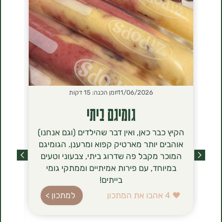
11/06/2026
זמן הכנה: 15 דקות
2026
גומיגם ביתי
סירנ
הקיץ כבר כאן, ואין דבר שהילדים (וגם אנחנו)
הסירניקי- 
אוהבים יותר מארטיק קפוא ומרענן. הגומיגם
שכבשו לאחר
המוכר מקבל פה שדרוג ביתי, צבעוני וטעים
מסתם טרנד ט
במיוחד, עם פירות אמיתיים וממתקי גומי
הגבינה (טבו
בייתים!
ברשימת רכיב
עשירה בחלב
4
אהבו את המתכון
למתכון >
בהשוואה לג
הלביבות ה