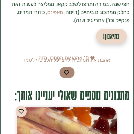
. במידה ותרצו לשלב קקאו, ממליצה לעשות זאת
תכונים ביתיים (דייסה,
, כדורי תמרים,
מאפינס
כו') אחרי גיל שנה).
אבון!
10
אהבו את המתכון הזה
אהבת את המתכון? לחצי על הלב כדי לסמן
ים נוספים שאולי יעניינו אותך: