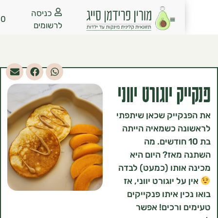
כניסה
₪
0.00
לרשומים
 יוגורט יווני
קייק שכאן שיתפתי
ה כשמאיה הייתה
 10 חודשים. מה
אז? היום היא
ותו (כמעט) לבדה
ל יוגורט יווני, אז
ן איתו פנקייקים
ורכים! אפשר