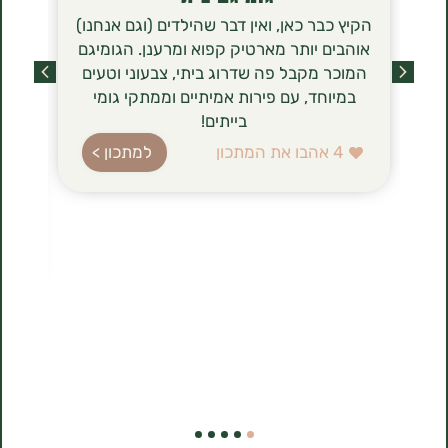
הקיץ כבר כאן, ואין דבר שהילדים (וגם אנחנו)
הסירניקי- 
אוהבים יותר מארטיק קפוא ומרענן. הגומיגם
שכבשו לאחר
המוכר מקבל פה שדרוג ביתי, צבעוני וטעים
מסתם טרנד ט
במיוחד, עם פירות אמיתיים וממתקי גומי
הגבינה (טבו
בייתים!
ברשימת רכיב
עשירה בחלב
4
אהבו את המתכון
למתכון >
בהשוואה לג
הלביבות ה
להכנה, 
1
אהבו את