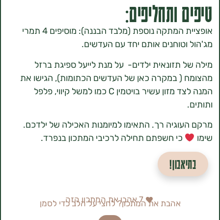
 ותחליפים:
אופציית המתקה נוספת (מלבד הבננה): מוסיפים 4 תמרי
וטוחנים אותם יחד עם העדשים.
 תזונאית ילדים- על מנת לייעל ספיגת ברזל
( במקרה כאן של העדשים הכתומות), הגישו את
המנה לצד מזון עשיר בויטמין C כמו למשל קיווי, פלפל
וגיה רך. התאימו למיומנות האכילה של ילדכם.
כי חשפתם תחילה לרכיבי המתכון בנפרד.
אבון!
7
אהבו את המתכון הזה
אהבת את המתכון? לחצי על הלב כדי לסמן