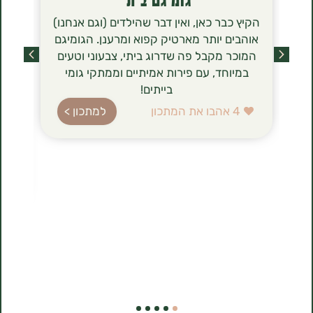
הקיץ כבר כאן, ואין דבר שהילדים (וגם אנחנו)
הסירניקי- 
אוהבים יותר מארטיק קפוא ומרענן. הגומיגם
שכבשו לאחר
המוכר מקבל פה שדרוג ביתי, צבעוני וטעים
מסתם טרנד ט
במיוחד, עם פירות אמיתיים וממתקי גומי
הגבינה (טבו
בייתים!
ברשימת רכיב
עשירה בחלב
4
אהבו את המתכון
למתכון >
בהשוואה לג
הלביבות ה
להכנה, 
1
אהבו את