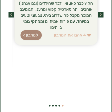
הקיץ כבר כאן, ואין דבר שהילדים (וגם אנחנו)
הסירניקי- 
אוהבים יותר מארטיק קפוא ומרענן. הגומיגם
שכבשו לאחר
המוכר מקבל פה שדרוג ביתי, צבעוני וטעים
מסתם טרנד ט
במיוחד, עם פירות אמיתיים וממתקי גומי
הגבינה (טבו
בייתים!
ברשימת רכיב
עשירה בחלב
4
אהבו את המתכון
למתכון >
בהשוואה לג
הלביבות ה
להכנה, 
1
אהבו את