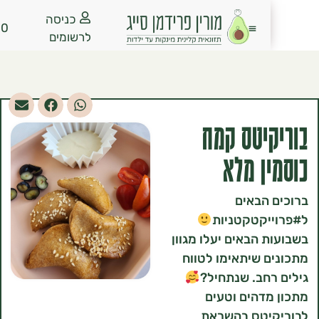
כניסה
₪
0.00
לרשומים
יטס קמח
ן מלא
הבאים
יקטקטניות
 הבאים יעלו מגוון
 שיתאימו לטווח
חב. שנתחיל?
דהים וטעים
יטס בהשראת