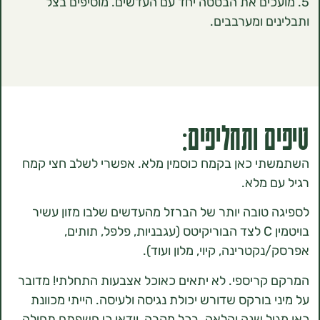
עכים את הבטטה יחד עם העדשים. מוסיפים בצל
ם ומערבבים.
 ותחליפים:
 כאן בקמח כוסמין מלא. אפשרי לשלב חצי קמח
 מלא.
טובה יותר של הברזל מהעדשים שלבו מזון עשיר
בויטמין C לצד הבוריקיטס (עגבניות, פלפל, תותים,
טרינה, קיוי, מלון ועוד).
ריספי. לא יתאים כאוכל אצבעות התחלתי! מדובר
בורקס שדורש יכולת נגיסה ולעיסה. הייתי מכוונת
ל שנה והלאה. בכל מקרה, וודאו כי חשפתם תחילה