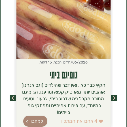
11/06/2026
זמן הכנה: 15 דקות
2026
גומיגם ביתי
סירנ
הקיץ כבר כאן, ואין דבר שהילדים (וגם אנחנו)
הסירניקי- 
אוהבים יותר מארטיק קפוא ומרענן. הגומיגם
שכבשו לאחר
המוכר מקבל פה שדרוג ביתי, צבעוני וטעים
מסתם טרנד ט
במיוחד, עם פירות אמיתיים וממתקי גומי
הגבינה (טבו
בייתים!
ברשימת רכיב
עשירה בחלב
4
אהבו את המתכון
למתכון >
בהשוואה לג