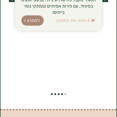
במיוחד, עם פירות אמיתיים וממתקי גומי
הגבינה (טבו
בייתים!
ברשימת רכיב
עשירה בחלב
4
אהבו את המתכון
למתכון >
בהשוואה לג
הלביבות ה
להכנה, 
1
אהבו את