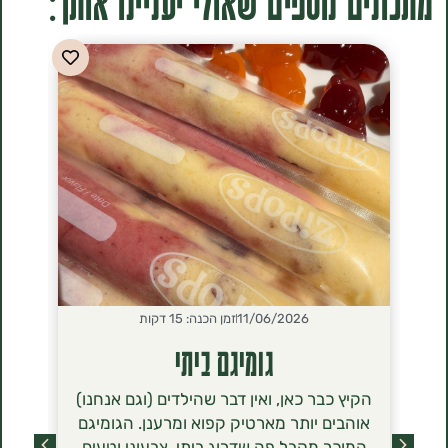
ים נוספים שאולי יעניינו אותך:
11/06/2026
זמן הכנה: 15 דקות
2026
גומיגם ביתי
סירנ
הקיץ כבר כאן, ואין דבר שהילדים (וגם אנחנו)
הסירניקי- 
אוהבים יותר מארטיק קפוא ומרענן. הגומיגם
שכבשו לאחר
המוכר מקבל פה שדרוג ביתי, צבעוני וטעים
מסתם טרנד ט