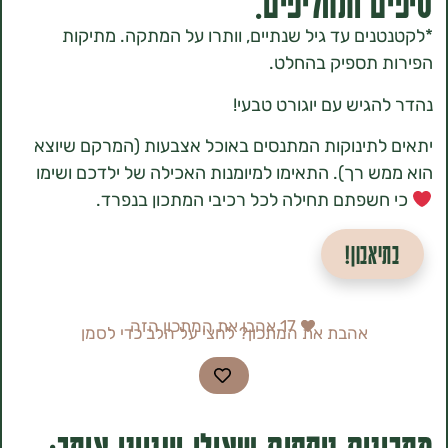
 ותחליפים:
ים עד גיל שנתיים, וותרו על המתקה. מתיקות
תספיק בהחלט.
גיש עם יוגורט טבעי!
תינוקות המתנסים באוכל אצבעות (המרקם שיוצא
 רך). התאימו למיומנות האכילה של ילדכם ושימו
שפתם תחילה לכל רכיבי המתכון בנפרד.
אבון!
17
אהבו את המתכון הזה
אהבת את המתכון? לחצי על הלב כדי לסמן