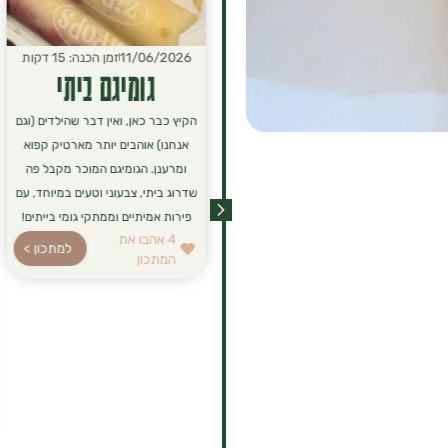
15/06/2026
זמן הכנה: 10 דקות
11/06/2026
זמן הכנה: 15 דקות
פנקייק "שאריות"
גומיגם ביתי
לפעמים נשארות בצלחת שאריות
הקיץ כבר כאן, ואין דבר שהילדים (וגם
מארוחת הבוקר או פירות שקצת
אנחנו) אוהבים יותר מארטיק קפוא
עייפים מדי בקערה, ויש כאן הזדמנות
ומרענן. הגומיגם המוכר מקבל פה
מושלמת ליצור ארוחה חדשה!
שדרוג ביתי, צבעוני וטעים במיוחד, עם
הנוסחה הזו היא לא רק דרך חכמה
פירות אמיתיים וממתקי גומי בייתים!
4
אהבו את
למנוע זריקת מזון, אלא גם פתרון
למתכון >
המתכון
לארוחת בוקר או ערב סופר-מזינה,
רכה ומושלמת לכל המשפחה.
4
אהבו את
למתכון >
המתכון