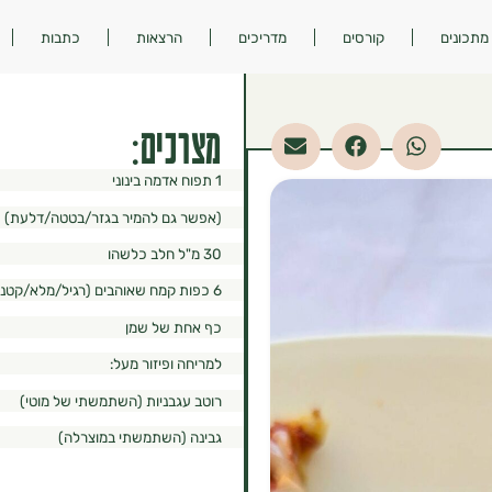
מתכונים
קורסים
מדריכים
הרצאות
כתבות
מצרכים:
1 תפוח אדמה בינוני
(אפשר גם להמיר בגזר/בטטה/דלעת)
30 מ"ל חלב כלשהו
6 כפות קמח שאוהבים (רגיל/מלא/קטניות/לל"ג)
כף אחת של שמן
למריחה ופיזור מעל:
רוטב עגבניות (השתמשתי של מוטי)
גבינה (השתמשתי במוצרלה)