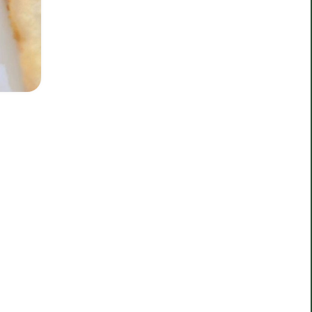
17/06/2026
זמן הכנה: 10 דקות
רעיונות לסמודי ביתי
לקטנטנים
טיסה עם ילדים דורשת תכנון, אז
לקראת הטיול הקרוב שלנו ידעתי
שאני הולכת להשתמש באחד המזונות
הבטוחים עבור הבנות שלי כבסיס
לארוחה קטנה, מזינה, טעימה
שסוגרת פינה: סמודי ביתי על בסיס
יוגורט. אפשר להיות יצירתיים ולשלב
פה כמעט כל פרי או ירק שאוהבים!
2
אהבו את
למתכון >
המתכון