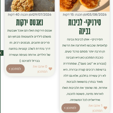
03/08/2026
זמן הכנה: 15 דקות
29/07/2026
זמן הכנה: 40 דקות
סירניקי- לביבות
נאגטס ירקות
גבינה
אגטס הירקות האלו הם אוכל אצבעות
מושלם לילדים ולפעוטות! מבחוץ הם
הסירניקי- אותן לביבות גבינה
פריכים וזהובים, מבפנים רכים, וזו
קלאסיות שכבשו לאחרונה את הרשת
דרך נהדרת לשלב קטניות בתזונה
הן הרבה יותר מסתם טרנד טעים.
של הילדים. ארוחה טעימה ועשירה
כוכבת המתכון כאן היא הגבינה
בברזל לפניכם :)
(טבורוג או "טוב טעם"), שמתהדרת
0
אהבו את
למתכון >
ברשימת רכיבים קצרה וברורה. היא
המתכון
לא רק עשירה בחלבון, אלא גם דלה
מאוד בנתרן בהשוואה לגבינות
אחרות, מה שהופך את הלביבות האלו
לארוחה מזינה, פשוטה להכנה,
ואידיאלית לכל המשפחה.
1
אהבו את
למתכון >
המתכון