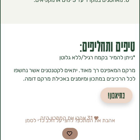
 ותחליפים:
המיר בקמח רגיל/ללא גלוטן
אפינס רך מאוד. יתאים לקטנטנים אשר נחשפו
יבים במתכון ומיומנים באכילת מרקם דומה.
אבון!
31
אהבו את המתכון הזה
אהבת את המתכון? לחצי על הלב כדי לסמן