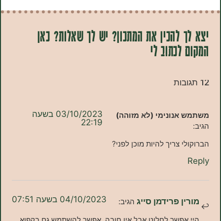
 להכין את המתכון? יש לך שאלות? כאן
לכתוב לי
03/10/2023 בשעה
אנונימי (לא מזוהה)
22:19
י צריך להיות מוכן לפני?
04/10/2023 בשעה 07:51
ן פרידמן סייג
הגיב:
אפשר לחלוט אבל אין חובה. אפשר להשתמש גם בקפוא.