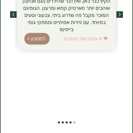
הקיץ כבר כאן, ואין דבר שהילדים (וגם אנחנו)
הסירניקי- 
אוהבים יותר מארטיק קפוא ומרענן. הגומיגם
שכבשו לאחר
המוכר מקבל פה שדרוג ביתי, צבעוני וטעים
מסתם טרנד ט
במיוחד, עם פירות אמיתיים וממתקי גומי
הגבינה (טבו
בייתים!
ברשימת רכיב
עשירה בחלב
4
אהבו את המתכון
למתכון >
בהשוואה לג
הלביבות ה
להכנה, 
1
אהבו את