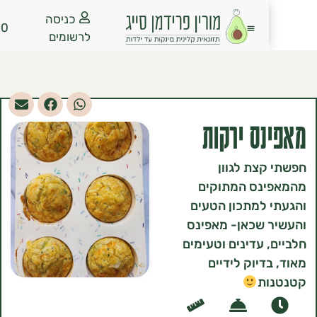
כניסה
₪
0.00
לרשומים
ס ירקות
צת לגוון
נס המתוקים
למתכון הטעים
 שכאן- מאפינס
 עדינים וטעימים
דיוק לידיים
ת