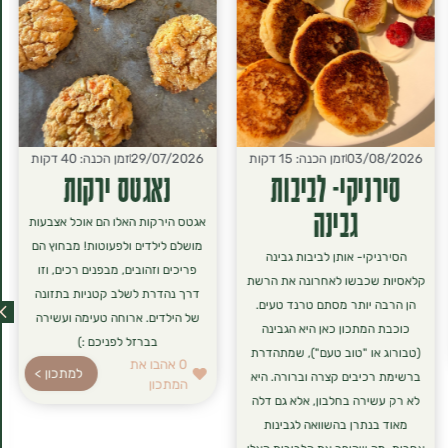
03/08/2026
זמן הכנה: 15 דקות
29/07/2026
זמן הכנה: 40 דקות
סירניקי- לביבות
נאגטס ירקות
גבינה
אגטס הירקות האלו הם אוכל אצבעות
מושלם לילדים ולפעוטות! מבחוץ הם
הסירניקי- אותן לביבות גבינה
פריכים וזהובים, מבפנים רכים, וזו
קלאסיות שכבשו לאחרונה את הרשת
דרך נהדרת לשלב קטניות בתזונה
הן הרבה יותר מסתם טרנד טעים.
של הילדים. ארוחה טעימה ועשירה
כוכבת המתכון כאן היא הגבינה
בברזל לפניכם :)
(טבורוג או "טוב טעם"), שמתהדרת
0
אהבו את
למתכון >
ברשימת רכיבים קצרה וברורה. היא
המתכון
לא רק עשירה בחלבון, אלא גם דלה
מאוד בנתרן בהשוואה לגבינות