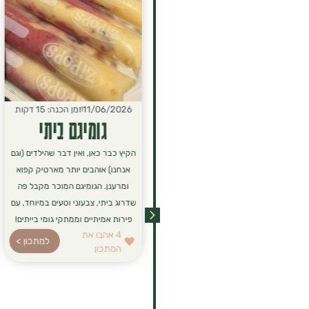
15/06/2026
זמן הכנה: 10 דקות
11/06/2026
זמן הכנה: 15 דקות
פנקייק "שאריות"
גומיגם ביתי
לפעמים נשארות בצלחת שאריות
הקיץ כבר כאן, ואין דבר שהילדים (וגם
מארוחת הבוקר או פירות שקצת
אנחנו) אוהבים יותר מארטיק קפוא
עייפים מדי בקערה, ויש כאן הזדמנות
ומרענן. הגומיגם המוכר מקבל פה
מושלמת ליצור ארוחה חדשה!
שדרוג ביתי, צבעוני וטעים במיוחד, עם
הנוסחה הזו היא לא רק דרך חכמה
פירות אמיתיים וממתקי גומי בייתים!
4
אהבו את
למנוע זריקת מזון, אלא גם פתרון
למתכון >
המתכון
לארוחת בוקר או ערב סופר-מזינה,
רכה ומושלמת לכל המשפחה.
4
אהבו את
למתכון >
המתכון