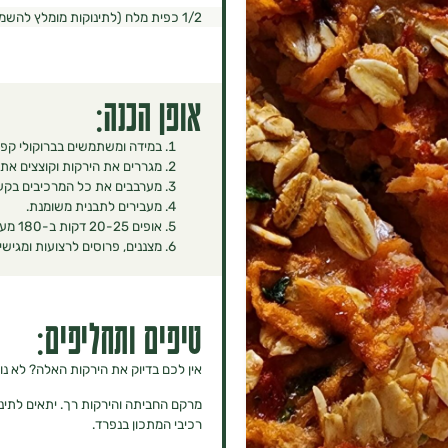
1/2 כפית מלח (לתינוקות מומלץ להשמיט)
אופן הכנה:
במידה ומשתמשים בברוקולי קפו
מגררים את הירקות וקוצצים את ה
מערבבים את כל המרכיבים בקע
מעבירים לתבנית משומנת.
אופים 20-25 דקות ב-180 מעלות.
מצננים, פרוסים לרצועות ומגישי
טיפים ותחליפים:
אין לכם בדיוק את הירקות האלה? לא נור
מרקם החביתה והירקות רך. יתאים לתינו
רכיבי המתכון בנפרד.