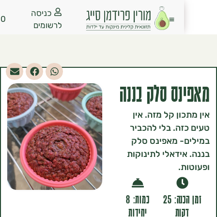
כניסה
₪
0.00
לרשומים
ס סלק בננה
ון קל מזה. אין
ה. בלי להכביר
- מאפינס סלק
ידאלי לתינוקות
.
זמן הכנה: 25
כמות: 8
ות
יחידות