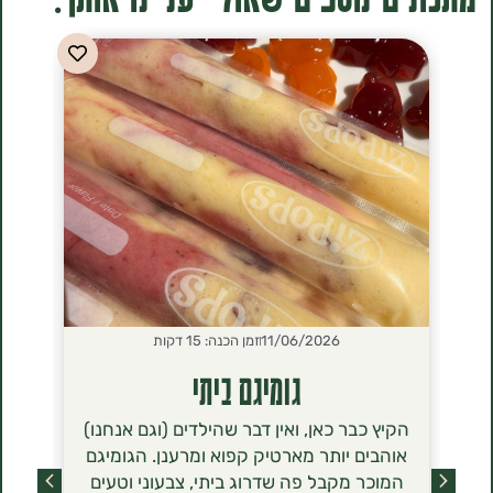
11/06/2026
זמן הכנה: 15 דקות
2026
גומיגם ביתי
סירנ
הקיץ כבר כאן, ואין דבר שהילדים (וגם אנחנו)
הסירניקי- 
אוהבים יותר מארטיק קפוא ומרענן. הגומיגם
שכבשו לאחר
המוכר מקבל פה שדרוג ביתי, צבעוני וטעים
מסתם טרנד ט