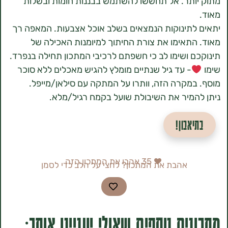
תר. אל תחששו להשתמש בבננות חומות ובשלות
תינוקות הנמצאים בשלב אוכל אצבעות. המאפה רך
תאימו את צורת החיתוך למיומנות האכילה של
 ושימו לב כי חשפתם לרכיבי המתכון תחילה בנפרד.
- עד גיל שנתיים מומלץ להגיש מאכלים ללא סוכר
מקרה הזה, וותרו על המתקה עם סילאן/מייפל.
מיר את השיבולת שועל בקמח רגיל/מלא.
אבון!
35
אהבו את המתכון הזה
אהבת את המתכון? לחצי על הלב כדי לסמן
ים נוספים שאולי יעניינו אותך: