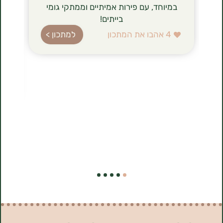
במיוחד, עם פירות אמיתיים וממתקי גומי
הגבינה (טבו
בייתים!
ברשימת רכיב
עשירה בחלב
4
אהבו את המתכון
למתכון >
בהשוואה לג
הלביבות ה
להכנה, 
1
אהבו את