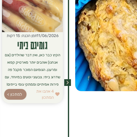
15/06/2026
זמן הכנה: 10 דקות
11/06/2026
זמן הכנה: 15 דקות
פנקייק "שאריות"
גומיגם ביתי
לפעמים נשארות בצלחת שאריות
הקיץ כבר כאן, ואין דבר שהילדים (וגם
מארוחת הבוקר או פירות שקצת
אנחנו) אוהבים יותר מארטיק קפוא
עייפים מדי בקערה, ויש כאן הזדמנות
ומרענן. הגומיגם המוכר מקבל פה
מושלמת ליצור ארוחה חדשה!
שדרוג ביתי, צבעוני וטעים במיוחד, עם
הנוסחה הזו היא לא רק דרך חכמה
פירות אמיתיים וממתקי גומי בייתים!
4
אהבו את
למנוע זריקת מזון, אלא גם פתרון
למתכון >
המתכון
לארוחת בוקר או ערב סופר-מזינה,
רכה ומושלמת לכל המשפחה.
4
אהבו את
למתכון >
המתכון