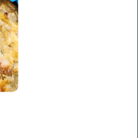
17/06/2026
זמן הכנה: 10 דקות
רעיונות לסמודי ביתי
לקטנטנים
טיסה עם ילדים דורשת תכנון, אז
לקראת הטיול הקרוב שלנו ידעתי
שאני הולכת להשתמש באחד המזונות
הבטוחים עבור הבנות שלי כבסיס
לארוחה קטנה, מזינה, טעימה
שסוגרת פינה: סמודי ביתי על בסיס
יוגורט. אפשר להיות יצירתיים ולשלב
פה כמעט כל פרי או ירק שאוהבים!
2
אהבו את
למתכון >
המתכון