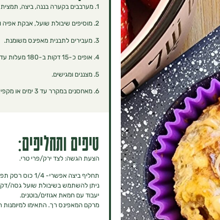
1. מערבבים בקערה בננה, ביצה, תמצית וניל, חמאת אגוזים/בוטנים ומערבבים.
2. ‏מוסיפים שיבולת שועל, אבקת אפיה ומערבבים שוב.
3. ‏מעבירים לתבנית מאפינס משומנת.
4. ‏אופים כ-15 דקות ב-180 מעלות עד התייצבות והזהבה.
5. ‏מצננים ומגישים.
6. ‏מאחסנים במקרר עד 3 ימים או מקפיאים.
טיפים ותחליפים:
הצעת הגשה: לצד ירק/פרי טרי.
תחליף ביצה אפשרי- 1/4 כוס רסק תפוחים ללא תוספת סוכר.
ניתן להשתמש בשיבולת שועל גסה/דקה, 
יעבוד עם חמאת אגוזים/בוטנים.
מרקם המאפינס רך. התאימו למיומנות ה