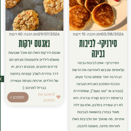
03/08/2026
זמן הכנה: 15 דקות
29/07/2026
זמן הכנה: 40 דקות
סירניקי- לביבות
נאגטס ירקות
גבינה
אגטס הירקות האלו הם אוכל אצבעות
מושלם לילדים ולפעוטות! מבחוץ הם
הסירניקי- אותן לביבות גבינה
פריכים וזהובים, מבפנים רכים, וזו
קלאסיות שכבשו לאחרונה את הרשת
דרך נהדרת לשלב קטניות בתזונה
הן הרבה יותר מסתם טרנד טעים.
של הילדים. ארוחה טעימה ועשירה
כוכבת המתכון כאן היא הגבינה
בברזל לפניכם :)
(טבורוג או "טוב טעם"), שמתהדרת
0
אהבו את
למתכון >
ברשימת רכיבים קצרה וברורה. היא
המתכון
לא רק עשירה בחלבון, אלא גם דלה
מאוד בנתרן בהשוואה לגבינות
אחרות, מה שהופך את הלביבות האלו
לארוחה מזינה, פשוטה להכנה,