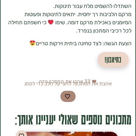
להשמיט מלח עבור תינוקות.
ביבות רך יחסית. יתאים לתינוקות ופעוטות
ם באכילת מרקם דומה. שימו
כי חשפתם תחילה
בי המתכון בנפרד.
שה: לצד טחינה ביתית וירקות טריים
אבון!
33
אהבו את המתכון הזה
אהבת את המתכון? לחצי על הלב כדי לסמן
ים נוספים שאולי יעניינו אותך: