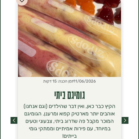
11/06/2026
זמן הכנה: 15 דקות
2026
גומיגם ביתי
סירנ
הקיץ כבר כאן, ואין דבר שהילדים (וגם אנחנו)
הסירניקי- 
אוהבים יותר מארטיק קפוא ומרענן. הגומיגם
שכבשו לאחר
המוכר מקבל פה שדרוג ביתי, צבעוני וטעים
מסתם טרנד ט
במיוחד, עם פירות אמיתיים וממתקי גומי
הגבינה (טבו
בייתים!
ברשימת רכיב