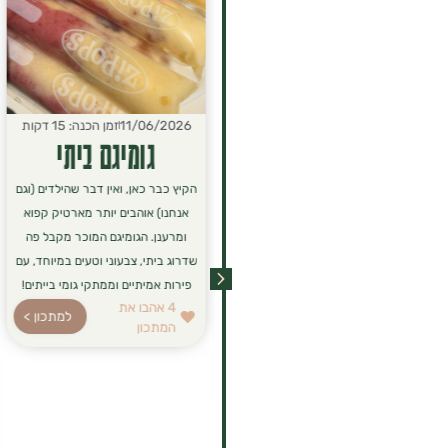
15/06/2026
זמן הכנה: 10 דקות
11/06/2026
זמן הכנה: 15 דקות
פנקייק "שאריות"
גומיגם ביתי
לפעמים נשארות בצלחת שאריות
הקיץ כבר כאן, ואין דבר שהילדים (וגם
מארוחת הבוקר או פירות שקצת
אנחנו) אוהבים יותר מארטיק קפוא
עייפים מדי בקערה, ויש כאן הזדמנות
ומרענן. הגומיגם המוכר מקבל פה
מושלמת ליצור ארוחה חדשה!
שדרוג ביתי, צבעוני וטעים במיוחד, עם
הנוסחה הזו היא לא רק דרך חכמה
פירות אמיתיים וממתקי גומי בייתים!
4
אהבו את
למנוע זריקת מזון, אלא גם פתרון
למתכון >
המתכון
לארוחת בוקר או ערב סופר-מזינה,
רכה ומושלמת לכל המשפחה.
4
אהבו את
למתכון >
המתכון