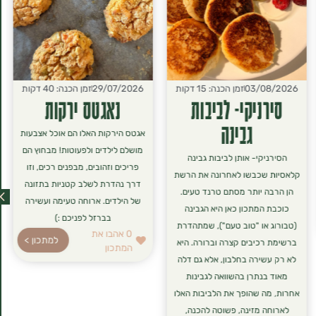
03/08/2026
זמן הכנה: 15 דקות
29/07/2026
זמן הכנה: 40 דקות
סירניקי- לביבות
נאגטס ירקות
גבינה
אגטס הירקות האלו הם אוכל אצבעות
מושלם לילדים ולפעוטות! מבחוץ הם
הסירניקי- אותן לביבות גבינה
פריכים וזהובים, מבפנים רכים, וזו
קלאסיות שכבשו לאחרונה את הרשת
דרך נהדרת לשלב קטניות בתזונה
הן הרבה יותר מסתם טרנד טעים.
של הילדים. ארוחה טעימה ועשירה
כוכבת המתכון כאן היא הגבינה
בברזל לפניכם :)
(טבורוג או "טוב טעם"), שמתהדרת
0
אהבו את
למתכון >
ברשימת רכיבים קצרה וברורה. היא
המתכון
לא רק עשירה בחלבון, אלא גם דלה
מאוד בנתרן בהשוואה לגבינות
אחרות, מה שהופך את הלביבות האלו
לארוחה מזינה, פשוטה להכנה,