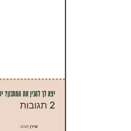
יצא לך להכין את המתכון? יש
2 תגובות
שירן
הגיב: