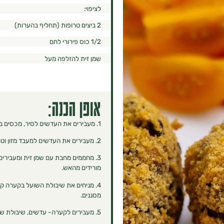
לציפוי:
2 ביצים טרופות (תחליף בהערות)
1/2 כוס פירורי לחם
שמן זית להזלפה מעל
אופן הכנה:
1. מעבירים את העדשים לסיר, מכסים במים ומבשלים כ-25 דקות עד התרככות. מסננים מנוזלים ומצננים מעט.
2. ‏מעבירים את העדשים למעבד מזון וטוחנים.
3. ‏מחממים מחבת עם שמן זית ומעבירי
מורידים מהאש.
4. ‏מניחים את שיבולת השועל בקערה ק
מסננים.
5. ‏מעבירים לקערה- עדשים, שיבולת שועל, פירורי לחם, בצל, פטריות ותבלינים.