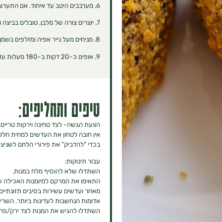
6. ‏מערבבים היטב עד איחוד. אם התערובת אינה יציבה מספיק לעבודה, מוסיפים עוד פירורי לחם.
7. ‏יוצרים צורה של מלבן, טובלים בביצה ובפירורי הלחם.
8. ‏מניחים מעל נייר אפיה ומזלפים בשמן זית.
9. ‏אופים כ-20 דקות ב-180 מעלות עד התייצבות והזהבה.
טיפים ותחליפים:
הצעת הגשה- לצד טחינה וירקות טריים.
אין חובה לטחון את העדשים למחית חל
בכדי "להדביק" את פירורי הלחם לשניצל
עבור תינוקות:
השתדלו שלא להוסיף מלח במנות.
התאימו את המרקם למיומנות האכילה של
️מאחר ועדשים עשירות בסיבים תזונתיים
אדומות הנחשבות לעדינות ביותר. השרי
️השתדלו להגיש את המנות לצד ירק/פרי