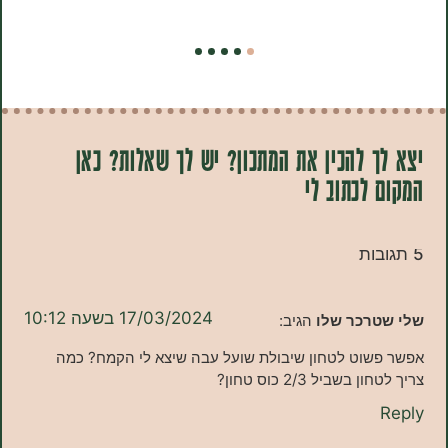
 להכין את המתכון? יש לך שאלות? כאן
לכתוב לי
17/03/2024 בשעה 10:12
רכר שלו
הגיב:
שוט לטחון שיבולת שועל עבה שיצא לי הקמח? כמה
שביל 2/3 כוס טחון?