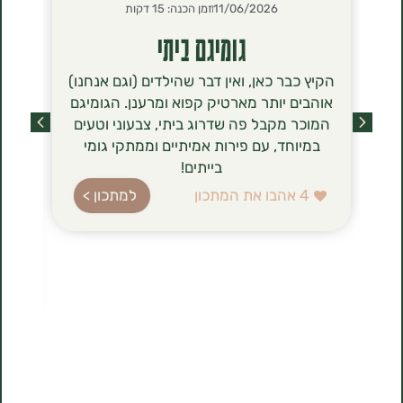
11/06/2026
זמן הכנה: 15 דקות
2026
גומיגם ביתי
סירנ
הקיץ כבר כאן, ואין דבר שהילדים (וגם אנחנו)
הסירניקי- 
אוהבים יותר מארטיק קפוא ומרענן. הגומיגם
שכבשו לאחר
המוכר מקבל פה שדרוג ביתי, צבעוני וטעים
מסתם טרנד ט
במיוחד, עם פירות אמיתיים וממתקי גומי
הגבינה (טבו
בייתים!
ברשימת רכיב
עשירה בחלב
4
אהבו את המתכון
למתכון >
בהשוואה לג
הלביבות ה
להכנה, 
1
אהבו את