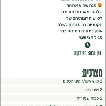
שהיא ארוחה
אוזנת! מזכירה
רונותיהם של
 רבים וניתן לשלב
זונת התינוק כבר
י שנה.
קות
ם: