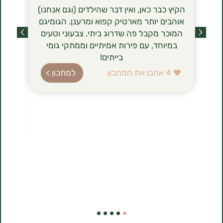
הקיץ כבר כאן, ואין דבר שהילדים (וגם אנחנו)
הסירניקי- 
אוהבים יותר מארטיק קפוא ומרענן. הגומיגם
שכבשו לאחר
המוכר מקבל פה שדרוג ביתי, צבעוני וטעים
מסתם טרנד ט
במיוחד, עם פירות אמיתיים וממתקי גומי
הגבינה (טבו
בייתים!
ברשימת רכיב
עשירה בחלב
4
אהבו את המתכון
למתכון >
בהשוואה לג
הלביבות ה
להכנה, 
1
אהבו את