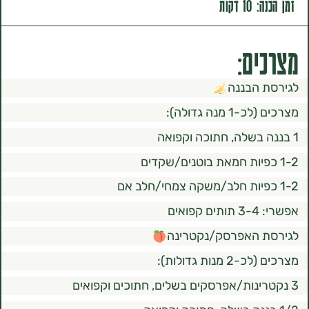
קות
ם:
הבננה
נה גדולה):
ם
 האפרסק/נקטרינה
ות גדולות):