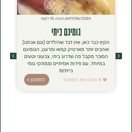
11/06/2026
זמן הכנה: 15 דקות
2026
גומיגם ביתי
סירנ
הקיץ כבר כאן, ואין דבר שהילדים (וגם אנחנו)
הסירניקי- 
אוהבים יותר מארטיק קפוא ומרענן. הגומיגם
שכבשו לאחר
המוכר מקבל פה שדרוג ביתי, צבעוני וטעים
מסתם טרנד ט
במיוחד, עם פירות אמיתיים וממתקי גומי
הגבינה (טבו
בייתים!
ברשימת רכיב
עשירה בחלב
4
אהבו את המתכון
למתכון >
בהשוואה לג
הלביבות ה
להכנה, 
1
אהבו את